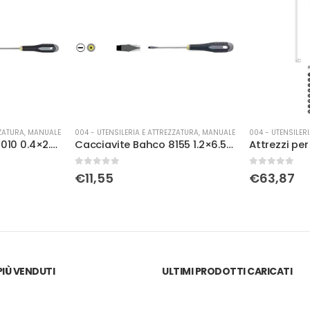
ZZATURA
,
MANUALE
004 - UTENSILERIA E ATTREZZATURA
,
MANUALE
004 - UTENSILER
Cacciavite Bacho 8010 0.4×2.5×60
Cacciavite Bahco 8155 1.2×6.5×125
0
Su 5
0
Su 5
€
11,55
€
63,87
IÙ VENDUTI
ULTIMI PRODOTTI CARICATI