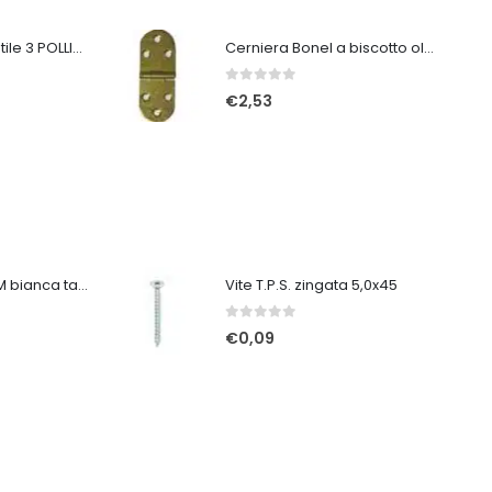
Ventilatore portatile 3 POLLICI ricaricabile bianco
Cerniera Bonel a biscotto ol sat. c/arr art.130
0
Su 5
€
2,53
Tuta protettiva 3M bianca taglia XXL
Vite T.P.S. zingata 5,0x45
0
Su 5
€
0,09