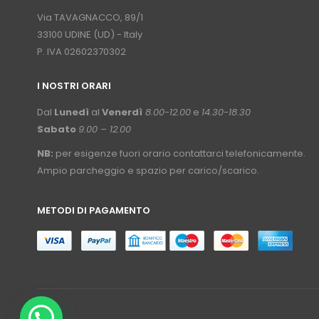
⠀
Via TAVAGNACCO, 89/1
33100 UDINE (UD) - Italy
P. IVA 02602370302
I NOSTRI ORARI
­⠀
Dal
Lunedì
al
Venerdì
8.00-12.00
e
14.30-18.30
Sabato
9.00 – 12.00
NB:
per esigenze fuori orario contattarci telefonicamente.
Ampio parcheggio e spazio per carico/scarico.
METODI DI PAGAMENTO
⠀