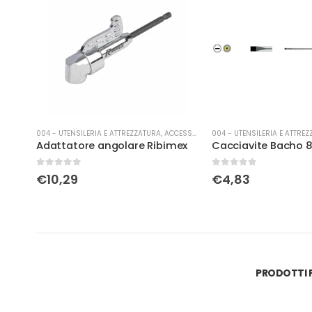
COMPRESSA
004 - UTENSILERIA E ATTREZZATURA
,
ACCESSORI VARI
004 - UTENSILERIA E ATTRE
Attacco baionetta per tubo elast. 10×8 spiralato AH034009
Adattatore angolare Ribimex
0
Su 5
0
Su 5
€
10,29
€
4,83
PRODOTTI P