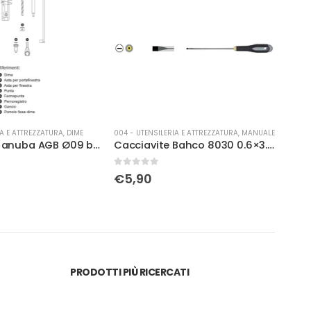
IA E ATTREZZATURA
,
DIME
004 - UTENSILERIA E ATTREZZATURA
,
MANUALE
004 -
Attrezzi per anuba AGB Ø09 battente
Cacciavite Bahco 8030 0.6×3.5×75
0
Su 5
0
Su 
€
5,90
€
6
PRODOTTI PIÙ RICERCATI