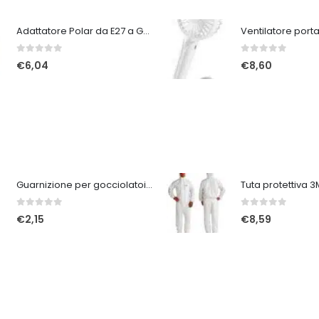
Adattatore Polar da E27 a GU9
0
Su 5
0
Su 5
€
6,04
€
8,60
Guarnizione per gocciolatoi A213 marrone
0
Su 5
0
Su 5
€
2,15
€
8,59