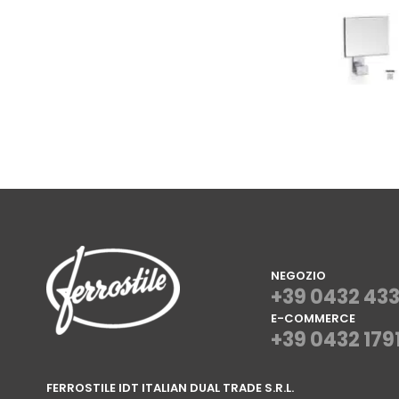
NEGOZIO
+39 0432 43
E-COMMERCE
+39 0432 179
⠀
FERROSTILE IDT ITALIAN DUAL TRADE S.R.L.