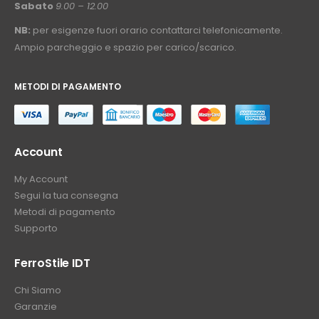
Sabato
9.00 – 12.00
NB:
per esigenze fuori orario contattarci telefonicamente.
Ampio parcheggio e spazio per carico/scarico.
METODI DI PAGAMENTO
⠀
Account
My Account
Segui la tua consegna
Metodi di pagamento
Supporto
FerroStile IDT
Chi Siamo
Garanzie