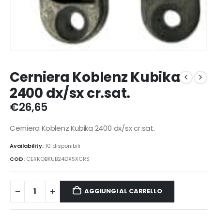
Cerniera Koblenz Kubika
2400 dx/sx cr.sat.
€
26,65
Cerniera Koblenz Kubika 2400 dx/sx cr.sat.
Availability:
10 disponibili
COD:
CERKOBKUB24DXSXCRS
AGGIUNGI AL CARRELLO