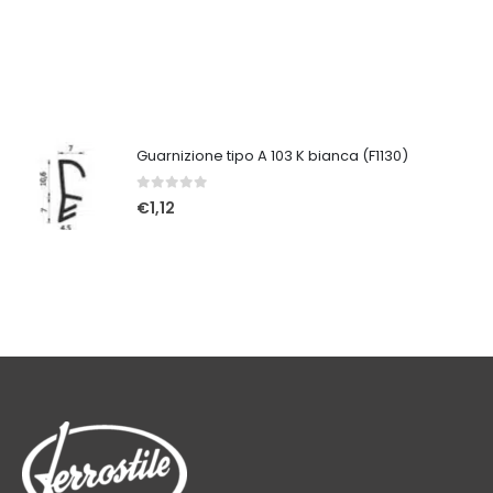
Guarnizione tipo A 103 K bianca (F1130)
0
Su 5
€
1,12