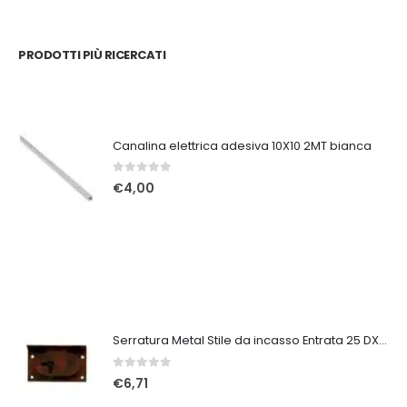
PRODOTTI PIÙ RICERCATI
Canalina elettrica adesiva 10X10 2MT bianca
0
Su 5
€
4,00
Serratura Metal Stile da incasso Entrata 25 DX MG8952
0
Su 5
€
6,71