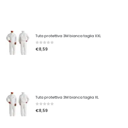
Tuta protettiva 3M bianca taglia XXL
0
Su 5
€
8,59
Tuta protettiva 3M bianca taglia XL
0
Su 5
€
8,59