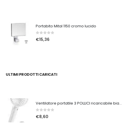
Portabito Mital 1150 cromo lucido
0
Su 5
€
15,36
ULTIMI PRODOTTI CARICATI
Ventilatore portatile 3 POLLICI ricaricabile bianco
0
Su 5
€
8,60