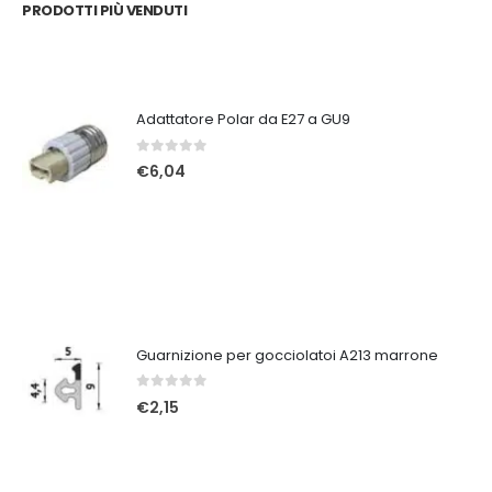
PRODOTTI PIÙ VENDUTI
Adattatore Polar da E27 a GU9
0
Su 5
€
6,04
Guarnizione per gocciolatoi A213 marrone
0
Su 5
€
2,15