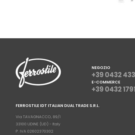
NEGOZIO
+39 0432 43
E-COMMERCE
+39 0432 179
⠀
FERROSTILE IDT ITALIAN DUAL TRADE S.R.L.
⠀
Via TAVAGNACCO, 89/1
33100 UDINE (UD) - Italy
P. IVA 02602370302