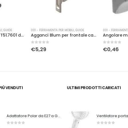
LI
,
GUIDE
001 - FERRAMENTA PER MOBILI
,
MONTARMADI
001 - FERRAMENT
Agganci Blum per frontale cassetto (2PEZZI )
Angolare montaggio plastica bianco c/tappo
0
Su 5
0
Su 5
€
0,46
€
4,72
IÙ VENDUTI
ULTIMI PRODOTTI CARICATI
Adattatore Polar da E27 a GU9
0
Su 5
0
Su 5