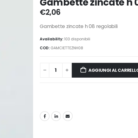
Gambette zincate h 0
€
2,06
Gambette zincate h 08 regolabili
Availability:
103 disponibili
COD:
GAMCIETTEZNH08
AGGIUNGI AL CARRELL