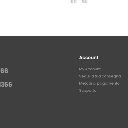
Account
My Account
366
Segui la tua consegna
1366
Metodi di pagamento
Supporto