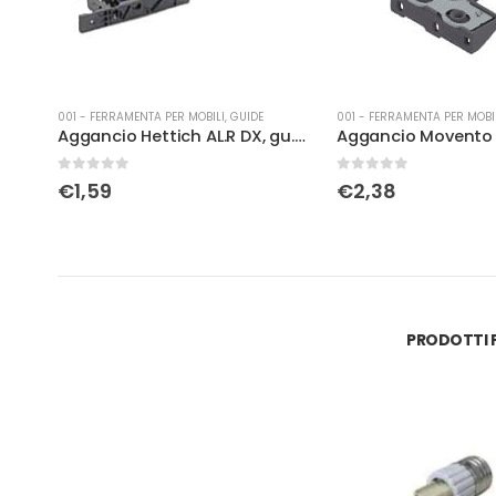
001 - FERRAMENTA PER MOBILI
,
GUIDE
001 - FERRAMENTA PER MOBI
Aggancio Hettich AL.R DX, gu.quadro/n
Aggancio Movento T51.7601 dx reg. lat.
0
Su 5
0
Su 5
€
2,38
€
5,29
PRODOTTI P