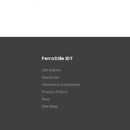
FerroStile IDT
Chi Siamo
Garanzie
Termini e Condizioni
Privacy Policy
Resi
Site Map