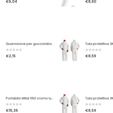
€
6,04
€
8,60
Guarnizione per gocciolatoi A213 marrone
0
Su 5
0
Su 5
€
2,15
€
8,59
Portabito Mital 1150 cromo lucido
0
Su 5
0
Su 5
€
15,36
€
8,59