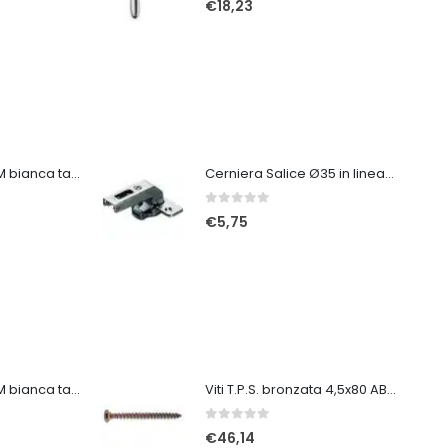
€
18,23
Tuta protettiva 3M bianca taglia XXL
Cerniera Salice Ø35 in linea corte forti spessori
0
Su 5
€
5,75
Tuta protettiva 3M bianca taglia XL
Viti T.P.S. bronzata 4,5x80 ABC spax
0
Su 5
€
46,14