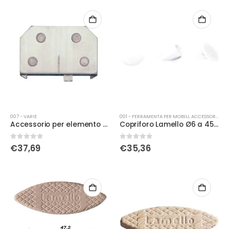
007 - VARIE
001 - FERRAMENTA PER MOBILI
,
ACCESSORI MOBILI
Accessorio per elemento di fissaggio Lamello Simplex
Copriforo Lamello Ø6 a 45° bianco conf. 100 pz
0
Su 5
0
Su 5
€
37,69
€
35,36