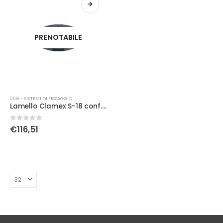
PRENOTABILE
006 - SISTEMI DI FISSAGGIO
Lamello Clamex S-18 conf. 50
0
Su 5
€
116,51