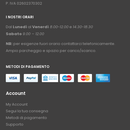
P. IVA 02602370302
I NOSTRI ORARI
­⠀
Dal
Lunedì
al
Venerdì
8.00-12.00
e
14.30-18.30
Sabato
9.00 – 12.00
NB:
per esigenze fuori orario contattarci telefonicamente.
Ampio parcheggio e spazio per carico/scarico.
METODI DI PAGAMENTO
⠀
Account
My Account
Segui la tua consegna
Metodi di pagamento
Supporto