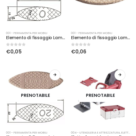
001 - FERRAMENTA PER MOBILI
001 - FERRAMENTA PER MOBILI
Elemento di fissaggio Lamello n°0
Elemento di fissaggio Lamello n°10
0
Su 5
0
Su 5
€
0,05
€
0,06
PRENOTABILE
PRENOTABILE
001 - FERRAMENTA PER MOBILI
004 - UTENSILERIA E ATTREZZATURA
,
ELETTRICA