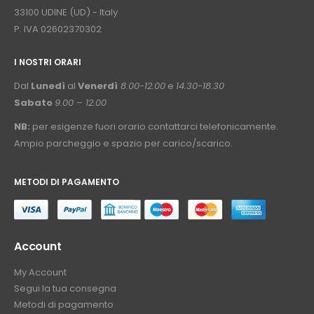
33100 UDINE (UD) - Italy
P. IVA 02602370302
I NOSTRI ORARI
­⠀
Dal
Lunedì
al
Venerdì
8.00-12.00
e
14.30-18.30
Sabato
9.00 – 12.00
NB:
per esigenze fuori orario contattarci telefonicamente.
Ampio parcheggio e spazio per carico/scarico.
METODI DI PAGAMENTO
⠀
Account
My Account
Segui la tua consegna
Metodi di pagamento