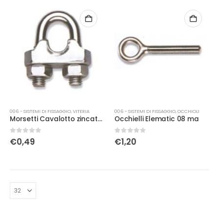
006 - SISTEMI DI FISSAGGIO
,
VITERIA
006 - SISTEMI DI FISSAGGIO
,
OCCHIOLI
Morsetti Cavalotto zincato 3mm – 1/8
Occhielli Elematic 08 ma
0
Su 5
0
Su 5
€
0,49
€
1,20