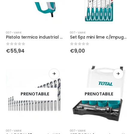
007 - VARIE
007 - VARIE
Pistola termica industrial 2000w
Set 6pz mini lime c/impugnatura 140mm
0
Su 5
0
Su 5
€
55,94
€
9,00
PRENOTABILE
PRENOTABILE
007 - VARIE
007 - VARIE