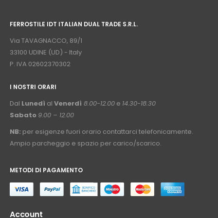
⠀
FERROSTILE IDT ITALIAN DUAL TRADE S.R.L.
⠀
Via TAVAGNACCO, 89/1
33100 UDINE (UD) - Italy
P. IVA 02602370302
I NOSTRI ORARI
­⠀
Dal
Lunedì
al
Venerdì
8.00-12.00
e
14.30-18.30
Sabato
9.00 – 12.00
NB:
per esigenze fuori orario contattarci telefonicamente.
Ampio parcheggio e spazio per carico/scarico.
METODI DI PAGAMENTO
⠀
Account