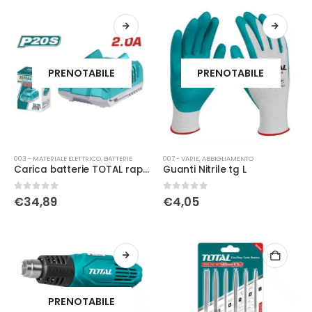
PRENOTABILE
PRENOTABILE
003 - MATERIALE ELETTRICO
,
BATTERIE
007 - VARIE
,
ABBIGLIAMENTO
Carica batterie TOTAL rapido 20V 4AH
Guanti Nitrile tg L
0
Su 5
0
Su 5
€
34,89
€
4,05
PRENOTABILE