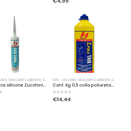
€
4,95
ANTI, SIGILLANTI E ABRASIVI
,
SILICONI
005 - COLLANTI, SIGILLANTI E ABRASIVI
,
COLLE
Cartuccia silicone Zucchini neutro testa di moro
Conf. Kg 0,5 colla poliuretanica Pur-O-Tan Fratelli Zucchini
0
Su 5
€
14,44