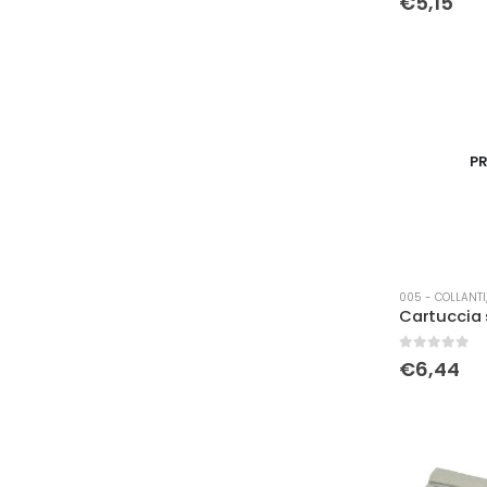
€
5,15
PR
005 - COLLANTI,
0
Su 5
€
6,44