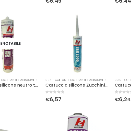
€
6,49
€
6,44
ENOTABILE
 SIGILLANTI E ABRASIVI
,
SILICONI
005 - COLLANTI, SIGILLANTI E ABRASIVI
,
SILICONI
005 - COLL
Cartuccia silicone neutro trasparente
Cartuccia silicone Zucchini neutro noce
0
Su 5
0
Su 5
€
6,57
€
6,24