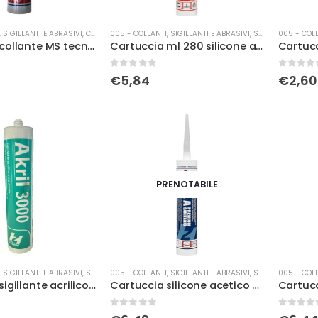
 SIGILLANTI E ABRASIVI
,
COLLE
005 - COLLANTI, SIGILLANTI E ABRASIVI
,
SILICONI
005 - COLL
Cartuccia collante MS tecno light Fratelli Zucchini
Cartuccia ml 280 silicone alte temperature
0
Su 5
0
Su 5
€
5,84
€
2,60
PRENOTABILE
 SIGILLANTI E ABRASIVI
,
SILICONI
005 - COLLANTI, SIGILLANTI E ABRASIVI
,
SILICONI
005 - COLL
Cartuccia sigillante acrilico trasparent
Cartuccia silicone acetico trasparente
0
Su 5
0
Su 5