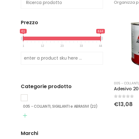
Organizza p
Prezzo
€1
€44
1
12
23
33
44
005 - COLLANTI,
Categorie prodotto
0
Su 5
€
13,08
005 - COLLANTI, SIGILLANTI e ABRASIVI
(22)
Marchi