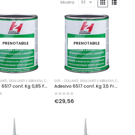
Mostra:
PRENOTABILE
PRENOTABILE
ANTI, SIGILLANTI E ABRASIVI
,
COLLE
005 - COLLANTI, SIGILLANTI E ABRASIVI
,
COLLE
Adesivo 6517 conf. Kg 0,85 Fratelli Zucchini
Adesivo 6517 conf. Kg 3,5 Fratelli Zucchini
0
Su 5
€
29,56