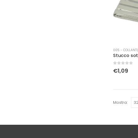
005 - COLLANTI,
0
Su 5
€
1,09
Mostra: