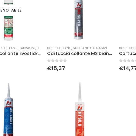
ENOTABILE
 SIGILLANTI E ABRASIVI
,
COLLE
005 - COLLANTI, SIGILLANTI E ABRASIVI
005 - COLL
Cartuccia collante Evostick GP 36 Fratelli Zucchini
Cartuccia collante MS bianco Fratelli Zucchini
0
Su 5
0
Su 5
€
15,37
€
14,7