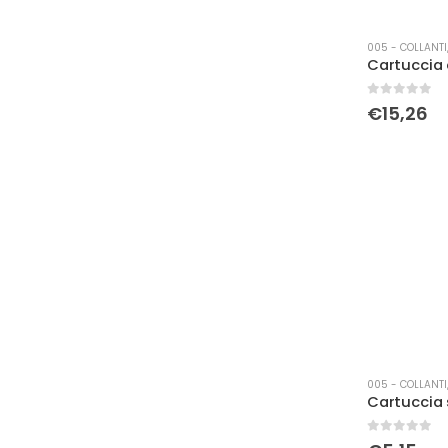
005 - COLLANTI,
0
Su 5
€
15,26
005 - COLLANTI,
0
Su 5