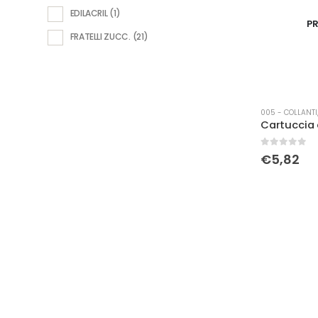
EDILACRIL
(1)
PR
FRATELLI ZUCC.
(21)
005 - COLLANTI,
0
Su 5
€
5,82