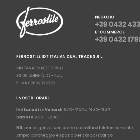
NEGOZIO
+39 0432 43
E-COMMERCE
+39 0432 179
⠀
FERROSTILE IDT ITALIAN DUAL TRADE S.R.L.
⠀
Via TAVAGNACCO, 89/1
33100 UDINE (UD) - Italy
P. IVA 02602370302
I NOSTRI ORARI
­⠀
Dal
Lunedì
al
Venerdì
8.00-12.00
e
14.30-18.30
Sabato
9.00 – 12.00
NB:
per esigenze fuori orario contattarci telefonicamente.
Ampio parcheggio e spazio per carico/scarico.