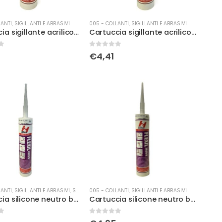
ANTI, SIGILLANTI E ABRASIVI
005 - COLLANTI, SIGILLANTI E ABRASIVI
Cartuccia sigillante acrilico bianco
Cartuccia sigillante acrilico grigio
0
Su 5
€
4,41
ANTI, SIGILLANTI E ABRASIVI
,
SILICONI
005 - COLLANTI, SIGILLANTI E ABRASIVI
Cartuccia silicone neutro bianco
Cartuccia silicone neutro bianco
0
Su 5