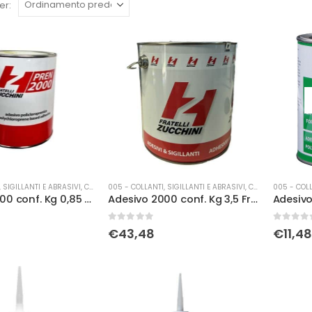
er:
 SIGILLANTI E ABRASIVI
,
COLLE
005 - COLLANTI, SIGILLANTI E ABRASIVI
,
COLLE
005 - COLL
Adesivo 2000 conf. Kg 0,85 Fratelli Zucchini
Adesivo 2000 conf. Kg 3,5 Fratelli Zucchini
0
Su 5
0
Su 5
€
43,48
€
11,48