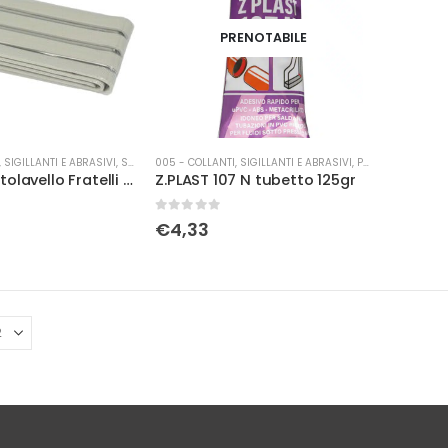
PRENOTABILE
 SIGILLANTI E ABRASIVI
,
STUCCO
005 - COLLANTI, SIGILLANTI E ABRASIVI
,
PRODOTTI CHIMICI
Stucco sottolavello Fratelli Zucchini
Z.PLAST 107 N tubetto 125gr
0
Su 5
€
4,33