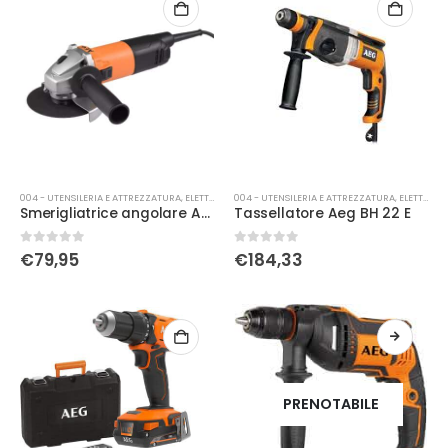
004 - UTENSILERIA E ATTREZZATURA
,
ELETTRICA
004 - UTENSILERIA E ATTREZZATURA
,
ELETTRICA
Smerigliatrice angolare Aeg WS8-115
Tassellatore Aeg BH 22 E
0
Su 5
0
Su 5
€
79,95
€
184,33
PRENOTABILE