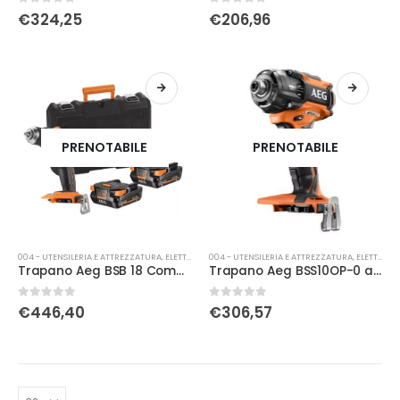
0
Su 5
0
Su 5
€
324,25
€
206,96
PRENOTABILE
PRENOTABILE
004 - UTENSILERIA E ATTREZZATURA
,
ELETTRICA
004 - UTENSILERIA E ATTREZZATURA
,
ELETTRICA
Trapano Aeg BSB 18 Combi brushhless BSB18C2BLLI-402C
Trapano Aeg BSS10OP-0 a impulsi 1/4
0
Su 5
0
Su 5
€
446,40
€
306,57