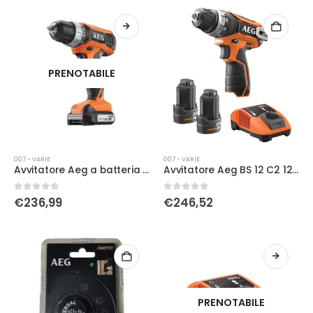
PRENOTABILE
007 - VARIE
007 - VARIE
Avvitatore Aeg a batteria BS12G3LI-202C 12V
Avvitatore Aeg BS 12 C2 12V LI SENZA BATTENTE
0
Su 5
0
Su 5
€
236,99
€
246,52
PRENOTABILE