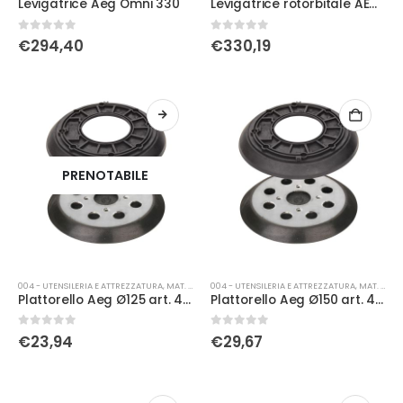
Levigatrice Aeg Omni 330
Levigatrice rotorbitale AEG EX 150 Es
0
Su 5
0
Su 5
€
294,40
€
330,19
PRENOTABILE
004 - UTENSILERIA E ATTREZZATURA
,
MAT. DI CONSUMO
004 - UTENSILERIA E ATTREZZATURA
,
MAT. DI CONSUMO
Plattorello Aeg Ø125 art. 4932 3528 70
Plattorello Aeg Ø150 art. 4932 3528 71
0
Su 5
0
Su 5
€
23,94
€
29,67