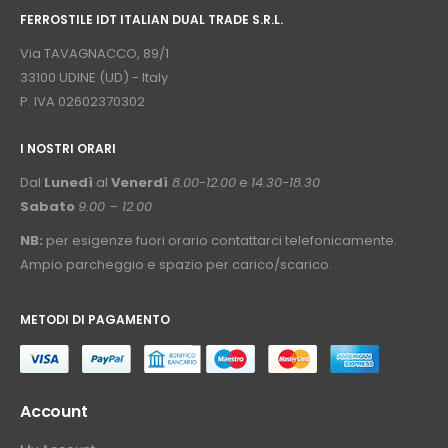
FERROSTILE IDT ITALIAN DUAL TRADE S.R.L.
⠀
Via TAVAGNACCO, 89/1
33100 UDINE (UD) - Italy
P. IVA 02602370302
I NOSTRI ORARI
­⠀
Dal
Lunedì
al
Venerdì
8.00-12.00
e
14.30-18.30
Sabato
9.00 – 12.00
NB:
per esigenze fuori orario contattarci telefonicamente.
Ampio parcheggio e spazio per carico/scarico.
METODI DI PAGAMENTO
⠀
Account