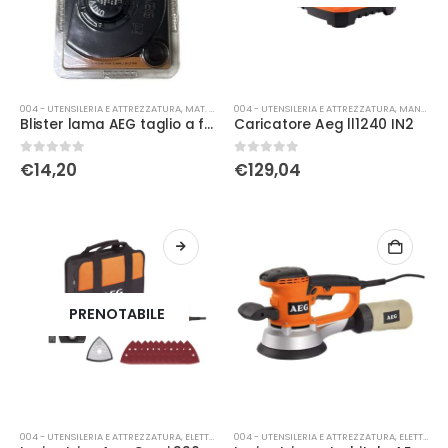
004 - UTENSILERIA E ATTREZZATURA
,
MAT. DI CONSUMO
004 - UTENSILERIA E ATTREZZATURA
,
MANUALE
Blister lama AEG taglio a filo 4932430319
Caricatore Aeg ll1240 IN2
0
Su 5
0
Su 5
€
14,20
€
129,04
PRENOTABILE
004 - UTENSILERIA E ATTREZZATURA
,
ELETTRICA
004 - UTENSILERIA E ATTREZZATURA
,
ELETTRICA