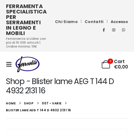
FERRAMENTA
SPECIALISTICA
PER
SERRAMENTI
Chi Siamo
Contatti
Accesso
IN LEGNO E
MOBILI
Ferramenta a Udine con
più di 15.000 articoli |
Ordine minimo 10€
Cart
0
€
0,00
Shop - Blister lame AEG T 144 D
4932 2131 16
HOME
SHOP
007 - VARIE
BLISTER LAME AEG T 144 D 4932 2131 16