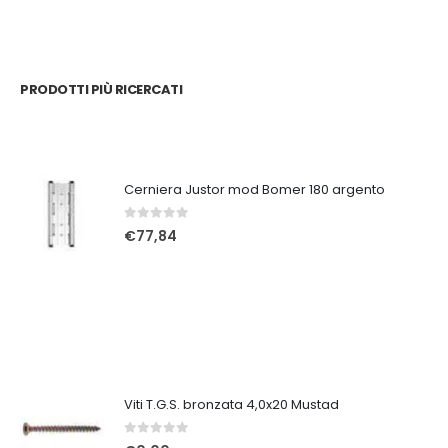
PRODOTTI PIÙ RICERCATI
Cerniera Justor mod Bomer 180 argento
0
Su 5
€
77,84
Viti T.G.S. bronzata 4,0x20 Mustad
0
Su 5