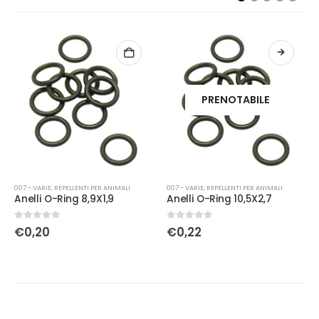
PRENOTABILE
007 - VARIE
,
REPELLENTI PER ANIMALI
007 - VARIE
,
REPELLENTI PER ANIMALI
Anelli O-Ring 8,9X1,9
Anelli O-Ring 10,5X2,7
0
Su 5
0
Su 5
€
0,20
€
0,22