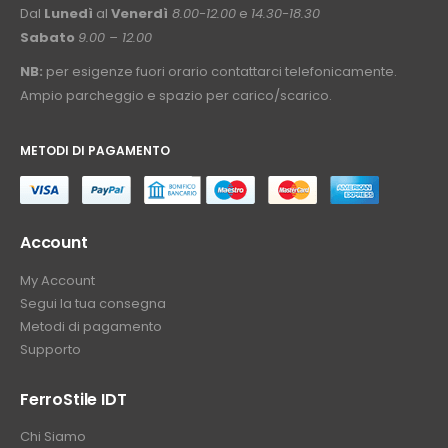
Dal
Lunedì
al
Venerdì
8.00-12.00
e
14.30-18.30
Sabato
9.00 – 12.00
NB:
per esigenze fuori orario contattarci telefonicamente.
Ampio parcheggio e spazio per carico/scarico.
METODI DI PAGAMENTO
⠀
Account
My Account
Segui la tua consegna
Metodi di pagamento
Supporto
FerroStile IDT
Chi Siamo