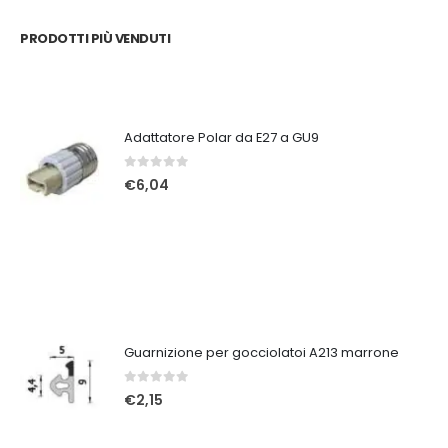
PRODOTTI PIÙ VENDUTI
Adattatore Polar da E27 a GU9
0
Su 5
€
6,04
Guarnizione per gocciolatoi A213 marrone
0
Su 5
€
2,15