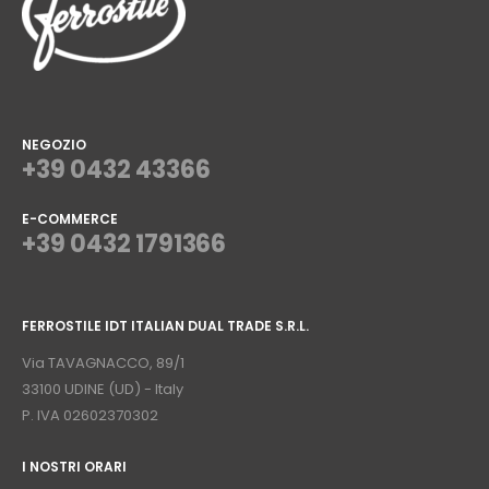
NEGOZIO
+39 0432 43366
E-COMMERCE
+39 0432 1791366
⠀
FERROSTILE IDT ITALIAN DUAL TRADE S.R.L.
⠀
Via TAVAGNACCO, 89/1
33100 UDINE (UD) - Italy
P. IVA 02602370302
I NOSTRI ORARI
­⠀