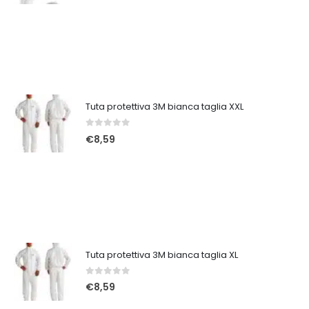
Tuta protettiva 3M bianca taglia XXL
0
Su 5
€
8,59
Tuta protettiva 3M bianca taglia XL
0
Su 5
€
8,59