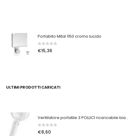
Portabito Mital 1150 cromo lucido
0
Su 5
€
15,36
ULTIMI PRODOTTI CARICATI
Ventilatore portatile 3 POLLICI ricaricabile bianco
0
Su 5
€
8,60