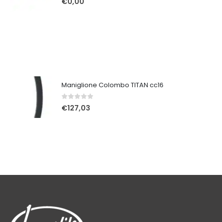
€
0,00
Maniglione Colombo TITAN cc16
0
Su 5
€
127,03